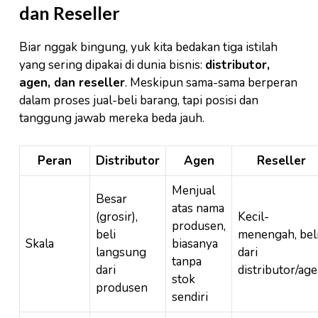
dan Reseller
Biar nggak bingung, yuk kita bedakan tiga istilah
yang sering dipakai di dunia bisnis:
distributor,
agen, dan reseller
. Meskipun sama-sama berperan
dalam proses jual-beli barang, tapi posisi dan
tanggung jawab mereka beda jauh.
Peran
Distributor
Agen
Reseller
Menjual
Besar
atas nama
(grosir),
Kecil-
produsen,
beli
menengah, bel
Skala
biasanya
langsung
dari
tanpa
dari
distributor/ag
stok
produsen
sendiri