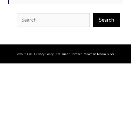
Search
Search
About
TOS
Privacy Policy
Disclaimer
Contact
Pedoman Media Siber