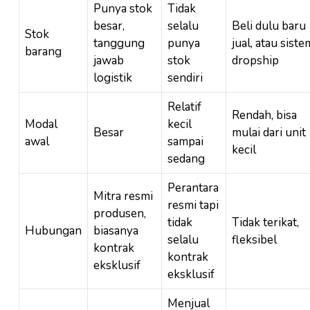
Punya stok
Tidak
besar,
selalu
Beli dulu baru
Stok
tanggung
punya
jual, atau siste
barang
jawab
stok
dropship
logistik
sendiri
Relatif
Rendah, bisa
Modal
kecil
Besar
mulai dari unit
awal
sampai
kecil
sedang
Perantara
Mitra resmi
resmi tapi
produsen,
tidak
Tidak terikat,
Hubungan
biasanya
selalu
fleksibel
kontrak
kontrak
eksklusif
eksklusif
Menjual