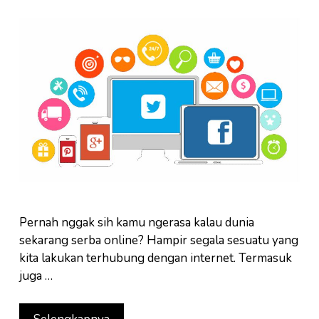
Pernah nggak sih kamu ngerasa kalau dunia
sekarang serba online? Hampir segala sesuatu yang
kita lakukan terhubung dengan internet. Termasuk
juga …