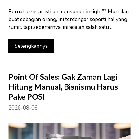
Pernah dengar istilah “consumer insight”? Mungkin
buat sebagian orang, ini terdengar seperti hal yang
rumit, tapi sebenarnya, ini adalah salah satu …
Selengkapnya
Point Of Sales: Gak Zaman Lagi
Hitung Manual, Bisnismu Harus
Pake POS!
2026-08-06