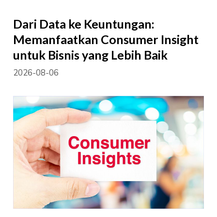
Dari Data ke Keuntungan:
Memanfaatkan Consumer Insight
untuk Bisnis yang Lebih Baik
2026-08-06