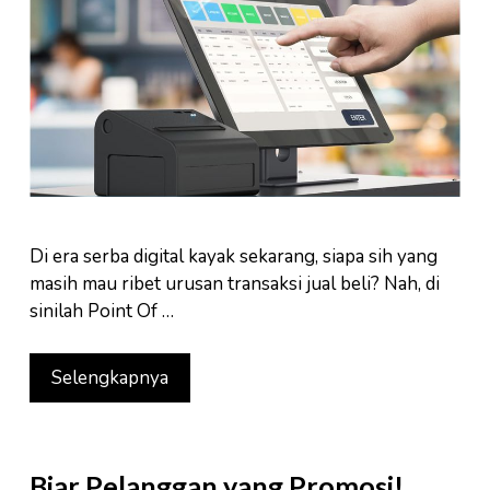
Di era serba digital kayak sekarang, siapa sih yang
masih mau ribet urusan transaksi jual beli? Nah, di
sinilah Point Of …
Selengkapnya
Biar Pelanggan yang Promosi!