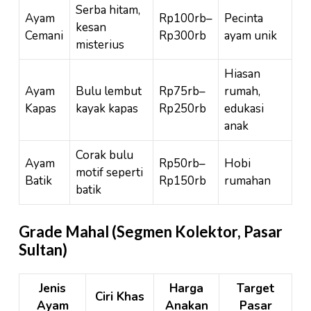
Serba hitam,
Ayam
Rp100rb–
Pecinta
kesan
Cemani
Rp300rb
ayam unik
misterius
Hiasan
Ayam
Bulu lembut
Rp75rb–
rumah,
Kapas
kayak kapas
Rp250rb
edukasi
anak
Corak bulu
Ayam
Rp50rb–
Hobi
motif seperti
Batik
Rp150rb
rumahan
batik
Grade Mahal (Segmen Kolektor, Pasar
Sultan)
Jenis
Harga
Target
Ciri Khas
Ayam
Anakan
Pasar