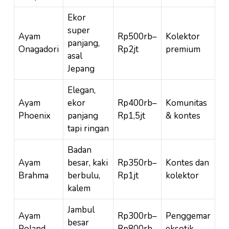
Ekor
super
Ayam
Rp500rb–
Kolektor
panjang,
Onagadori
Rp2jt
premium
asal
Jepang
Elegan,
Ayam
ekor
Rp400rb–
Komunitas
Phoenix
panjang
Rp1,5jt
& kontes
tapi ringan
Badan
Ayam
besar, kaki
Rp350rb–
Kontes dan
Brahma
berbulu,
Rp1jt
kolektor
kalem
Jambul
Ayam
Rp300rb–
Penggemar
besar
Poland
Rp800rb
eksotik