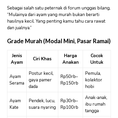
Sebagai salah satu peternak di forum unggas bilang,
“Mulainya dari ayam yang murah bukan berarti
hasilnya kecil. Yang penting kamu tahu cara rawat
dan jualnya.”
Grade Murah (Modal Mini, Pasar Ramai)
Jenis
Harga
Cocok
Ciri Khas
Ayam
Anakan
Untuk
Postur kecil,
Pemula,
Ayam
Rp50rb–
gaya pamer
kolektor
Serama
Rp150rb
dada
hobi
Anak-anak,
Ayam
Pendek, lucu,
Rp30rb–
ibu rumah
Kate
suara nyaring
Rp100rb
tangga