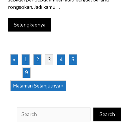
rongsokan. Jadi kamu …
Selengkapnya
«
1
2
3
4
5
…
9
Halaman Selanjutnya »
Search
Search