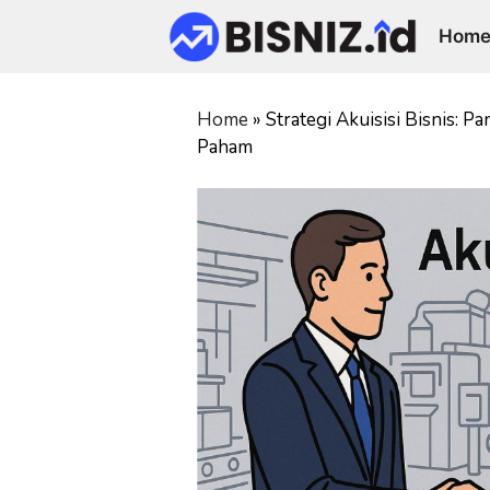
Skip
Hom
to
content
Home
»
Strategi Akuisisi Bisnis: 
Paham