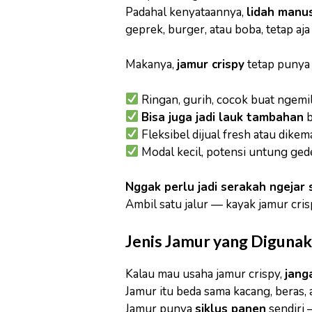
Padahal kenyataannya,
lidah manu
geprek, burger, atau boba, tetap aj
Makanya,
jamur crispy
tetap punya 
Ringan, gurih, cocok buat ngemil
Bisa juga jadi lauk tambahan
b
Fleksibel dijual fresh atau dikem
Modal kecil, potensi untung ged
Nggak perlu jadi serakah ngejar 
Ambil satu jalur — kayak jamur cris
Jenis Jamur yang Digunak
Kalau mau usaha jamur crispy,
jang
Jamur itu beda sama kacang, beras, 
Jamur punya
siklus panen
sendiri 