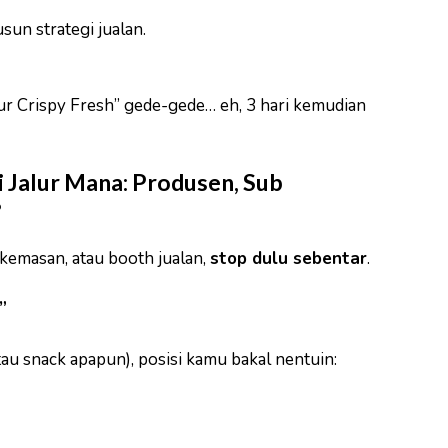
un strategi jualan.
r Crispy Fresh” gede-gede… eh, 3 hari kemudian
i Jalur Mana: Produsen, Sub
?
kemasan, atau booth jualan,
stop dulu sebentar
.
”
au snack apapun), posisi kamu bakal nentuin: