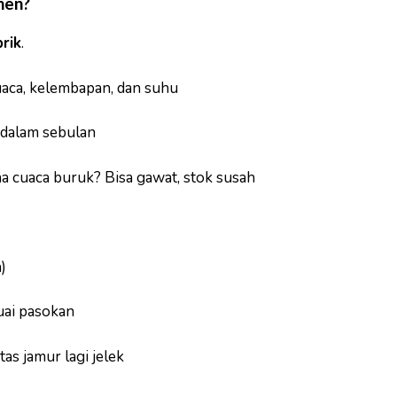
nen?
rik
.
aca, kelembapan, dan suhu
dalam sebulan
a cuaca buruk? Bisa gawat, stok susah
)
uai pasokan
as jamur lagi jelek