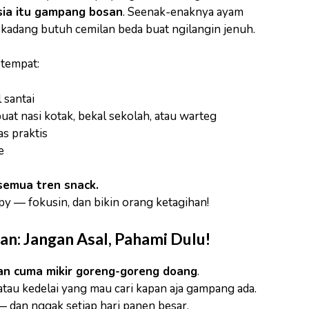
sia itu gampang bosan
. Seenak-enaknya ayam
a kadang butuh cemilan beda buat ngilangin jenuh.
tempat:
 santai
uat nasi kotak, bekal sekolah, atau warteg
as praktis
e
semua tren snack.
py — fokusin, dan bikin orang ketagihan!
an: Jangan Asal, Pahami Dulu!
an cuma mikir goreng-goreng doang
.
atau kedelai yang mau cari kapan aja gampang ada.
— dan nggak setiap hari panen besar.