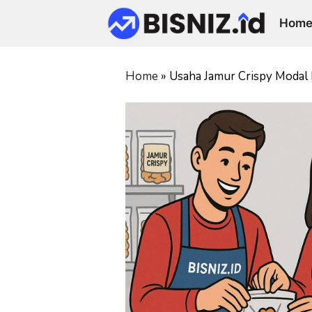
Skip
Hom
to
content
Home
»
Usaha Jamur Crispy Modal K