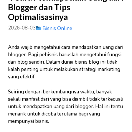
Blogger dan Tips
Optimalisasinya
2026-08-03
Bisnis Online
Anda wajib mengetahui cara mendapatkan uang dari
blogger. Bagi pebisnis haruslah mengetahui fungsi
dari blog sendiri. Dalam dunia bisnis blog ini tidak
kalah penting untuk melakukan strategi marketing
yang efektif.
Seiring dengan berkembangnya waktu, banyak
sekali manfaat dari yang bisa diambil tidak terkecuali
untuk mendapatkan uang dari blogger. Hal ini tentu
menarik untuk dicoba terutama bagi yang
mempunyai bisnis.