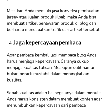
Misalkan Anda memiliki jasa konveksi
pembuatan
jersey
atau jualan produk jilbab, maka Anda bisa
membuat artikel penawaran produk di blog dan
berharap mendapatkan trafik dari artikel tersebut.
Jaga kepercayaan pembaca
Agar pembaca kembali lagi membaca blog Anda,
harus menjaga kepercayaan. Caranya cukup
menjaga kualitas tulisan. Meskipun sulit namun
bukan berarti mustahil dalam meningkatkan
kualitas.
Sebab kualitas adalah hal segalanya dalam menulis.
Anda harus konsisten dalam membuat konten agar
menumbuhkan kepercayaan dari pembaca.