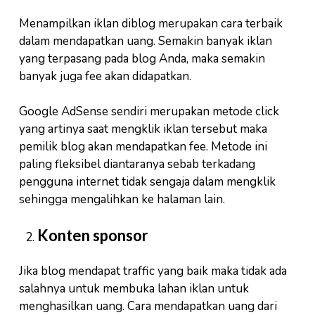
Menampilkan iklan diblog merupakan cara terbaik
dalam mendapatkan uang. Semakin banyak iklan
yang terpasang pada blog Anda, maka semakin
banyak juga fee akan didapatkan.
Google AdSense sendiri merupakan metode click
yang artinya saat mengklik iklan tersebut maka
pemilik blog akan mendapatkan fee. Metode ini
paling fleksibel diantaranya sebab terkadang
pengguna internet tidak sengaja dalam mengklik
sehingga mengalihkan ke halaman lain.
Konten sponsor
Jika blog mendapat traffic yang baik maka tidak ada
salahnya untuk membuka lahan iklan untuk
menghasilkan uang. Cara mendapatkan uang dari