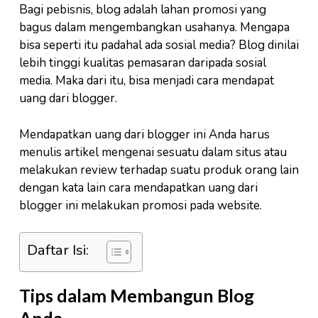
Bagi pebisnis, blog adalah lahan promosi yang
bagus dalam mengembangkan usahanya. Mengapa
bisa seperti itu padahal ada sosial media? Blog dinilai
lebih tinggi kualitas pemasaran daripada sosial
media. Maka dari itu, bisa menjadi cara mendapat
uang dari blogger.
Mendapatkan uang dari blogger ini Anda harus
menulis artikel mengenai sesuatu dalam situs atau
melakukan review terhadap suatu produk orang lain
dengan kata lain cara mendapatkan uang dari
blogger ini melakukan promosi pada website.
Daftar Isi:
Tips dalam Membangun Blog