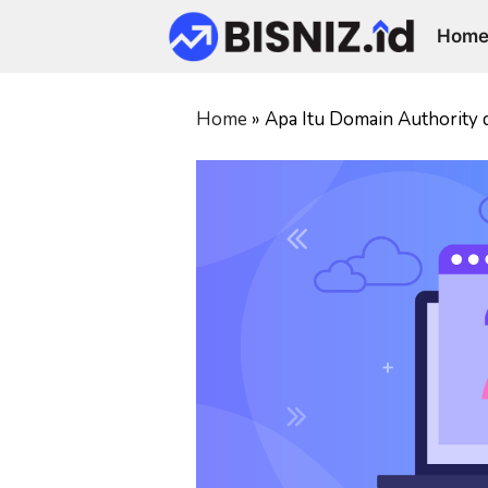
Skip
Hom
to
content
Home
»
Apa Itu Domain Authority 